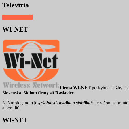
Televízia
ZOBRAZIŤ
WI-NET
Firma WI-NET
poskytuje služby spo
Slovenska.
Sídlom firmy sú Raslavice.
Naším sloganom je
„rýchlosť, kvalita a stabilita“
. Je v ňom zahrnuté
a poradiť.
WI-NET