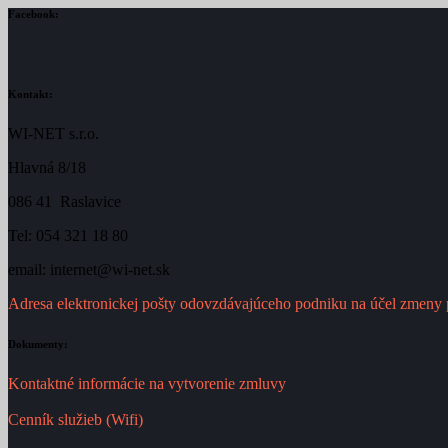
Facebook:
Kontakt:
WI-NET s.r.o.
Hlavná 8/18
086 41 Raslavice
Tel: 054 321 18 80
email: internet@wi-net.sk
Adresa elektronickej pošty odovzdávajúceho podniku na účel zmeny 
Dokumenty:
Kontaktné informácie na vytvorenie zmluvy
Cenník služieb (Wifi)